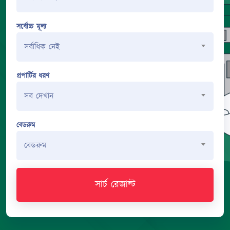
সর্বোচ্চ মূল্য
সর্বাধিক নেই
প্রপার্টির ধরণ
সব দেখান
বেডরুম
বেডরুম
সার্চ রেজাল্ট