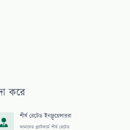
দা করে
শীর্ষ রেটেড ইনফ্লুয়েন্সাররা
আমাদের প্ল্যাটফর্মে শীর্ষ রেটেড