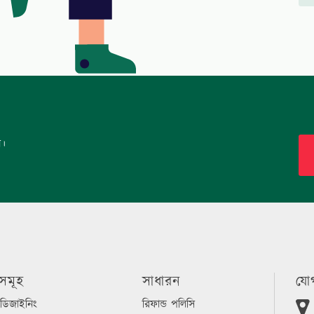
ন।
সমূহ
সাধারন
যো
 ডিজাইনিং
রিফান্ড পলিসি