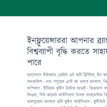
ইনফ্লুয়েন্সাররা আপনার ব্র্যা
বিশ্বব্যাপী বৃদ্ধি করতে সাহ
পারে
ম্যাসেনাস ইউজমড ভেলিট এট অর্চি ট্রিস্টিক, ইন অ
কনভালিস। নাম পসুয়ের এস্ট আ ডলার রনকাস, ভিতা
দাপিবাস। ইটিয়াম কুইস টরটার আগুই। ভিভামাস কন্ড
লিগুলা, সিট আমেট ফাউসিবাস নিসল ফারমেন্টাম ভিত
মালসুয়েদা রনকাস অর্চি কুইস ফাউসিবাস। কুইস্কি