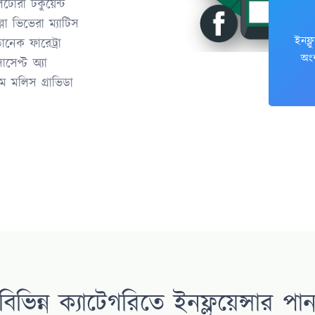
োরা টর্কুয়েন্ট
লা ভিভেরা ম্যাটিস
ইনফ্লু
োনেক ফারেট্রা
অংশ
সেপ্ট অ্যা
ম মলিস গ্রাভিডা
বিভিন্ন ক্যাটেগরিতে ইনফ্লুয়েন্সার পা