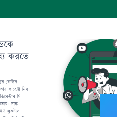
ন্ডকে
ায্য করতে
ক্টর ফেলিস
য় ফারেট্রা নিব
িমেন্টাম মি
ায়। নাঙ্ক
উ ইউ লুকটাস