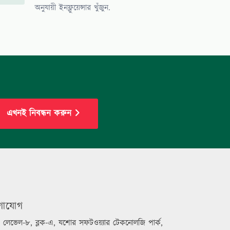
অনুযায়ী ইনফ্লুয়েন্সার খুঁজুন.
এখনই নিবন্ধন করুন
গাযোগ
লেভেল-৮, ব্লক-এ, যশোর সফটওয়্যার টেকনোলজি পার্ক,