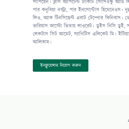
সাপিয়েন। ক্লাস অ্যাপটেন্ট টাকিটি সোসিওস্কু অ্যাড লিট
পার কনুবিয়া নস্ট্রা, পার ইনসেপ্টোস হিমেনেওস। নুল্
লিও, অ্যাক টিনসিন্ডেন্ট এরাট টেম্পোর ফিনিবাস। ড
ভারিয়াস জাস্টো ভিতায় লাওরেট। ডুইস নিসি ডুই, সা
লেকটাস সিট আমেট, স্যাগিটিস এলিকেট মি। ইটিয়া
আলিকাম।
ইনফ্লুয়েন্সার নিয়োগ করুন