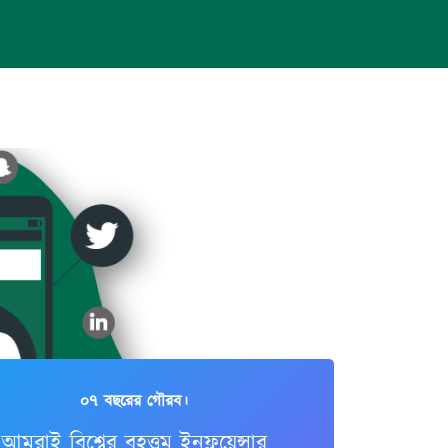
০৭ বছরের গৌরব।
আমরাই বিশ্বের বৃহত্তম ইনফ্লুয়েন্সার