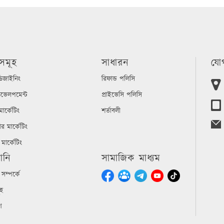
সমূহ
সাধারন
যো
ডিজাইনিং
রিফান্ড পলিসি
ভেলপমেন্ট
প্রাইভেসি পলিসি
ার্কেটিং
শর্তাবলী
সার মার্কেটিং
মার্কেটিং
ানি
সামাজিক মাধ্যম
সম্পর্কে
ূহ
গ