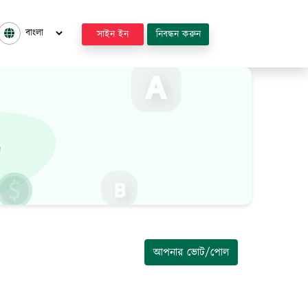
সাইন ইন
নিবন্ধন করুন
আপনার ভোট/পোল